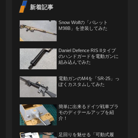
新着記事
Snow Wolfの「バレット
M98B」を塗装してみた
Daniel Defence RIS IIタイプ
のハンドガードを電動ガンに
組み込んでみた
電動ガンのM4を「SR-25」っ
ぽくカスタムしてみた
簡単に出来るドイツ戦車プラ
モのディテールアップを紹
介！
足回りを魅せる「可動式履