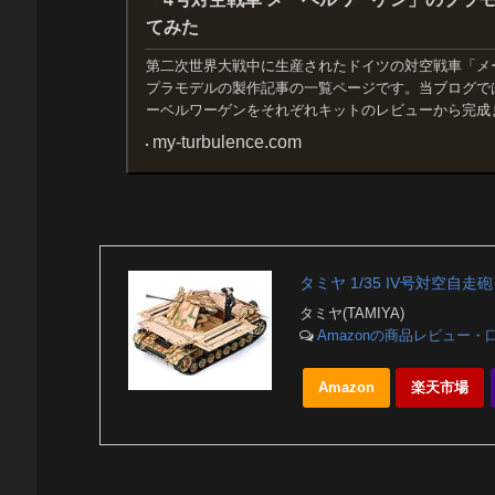
てみた
第二次世界大戦中に生産されたドイツの対空戦車「メー
プラモデルの製作記事の一覧ページです。当ブログで
ーベルワーゲンをそれぞれキットのレビューから完成
my-turbulence.com
タミヤ 1/35 IV号対空自走砲
タミヤ(TAMIYA)
Amazonの商品レビュー・
Amazon
楽天市場