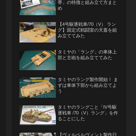
帯」の特徴と組み立て方まと
め
【4号駆逐戦車/70（V） ラン
グ】固定式戦闘室の天蓋を組
み立ててみた
タミヤの「ラング」の車体上
部と主砲を組み立ててみた
タミヤのラング製作開始！ ま
ずは車体下部から組み立てよ
う
タミヤのラングこと「IV号駆
逐戦車 /70（V）ラング」を作
ることにした
【ヴィルベルヴィント製作日