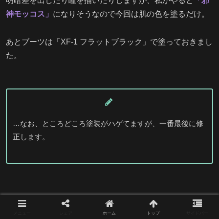
明暗差を出したり瞳を描いたりしますが、私がやると
「邪
神モッコス」
になりそうなので今回は肌の色を塗るだけ。
あとブーツは「XF-1 フラットブラック」で塗っておきまし
た。
…なお、ところどころ塗装がハゲてますが、一番最後に修
正します。
メニュー
シェア
ホーム
トップ
サイドバー