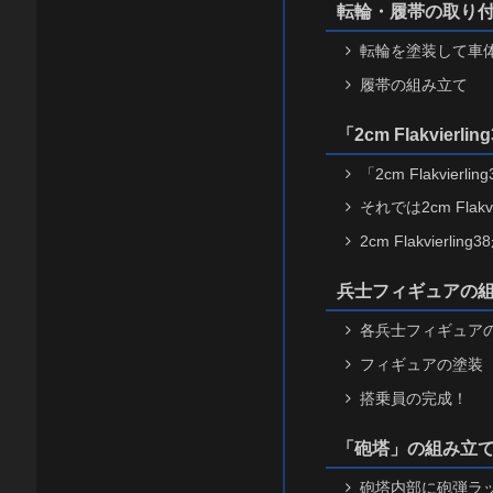
転輪・履帯の取り
転輪を塗装して車
履帯の組み立て
「2cm Flakvier
「2cm Flakvier
それでは2cm Flakv
2cm Flakvierli
兵士フィギュアの
各兵士フィギュア
フィギュアの塗装
搭乗員の完成！
「砲塔」の組み立
砲塔内部に砲弾ラ