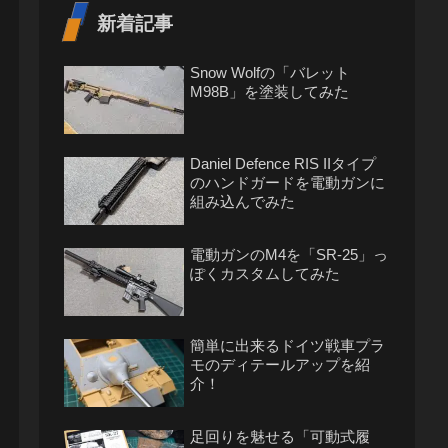
新着記事
Snow Wolfの「バレット
M98B」を塗装してみた
Daniel Defence RIS IIタイプ
のハンドガードを電動ガンに
組み込んでみた
電動ガンのM4を「SR-25」っ
ぽくカスタムしてみた
簡単に出来るドイツ戦車プラ
モのディテールアップを紹
介！
足回りを魅せる「可動式履