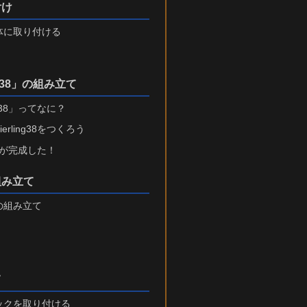
付け
体に取り付ける
ling38」の組み立て
ling38」ってなに？
ierling38をつくろう
ng38が完成した！
組み立て
の組み立て
て
ックを取り付ける