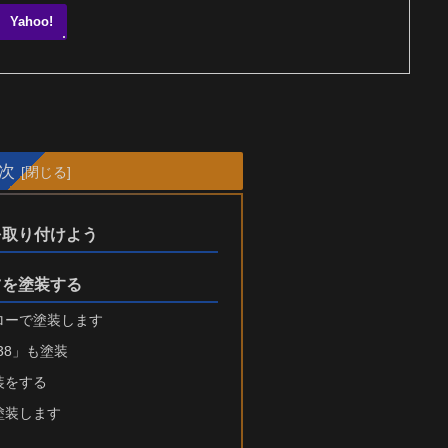
Yahoo!
次
を取り付けよう
ツを塗装する
ローで塗装します
ing38」も塗装
装をする
塗装します