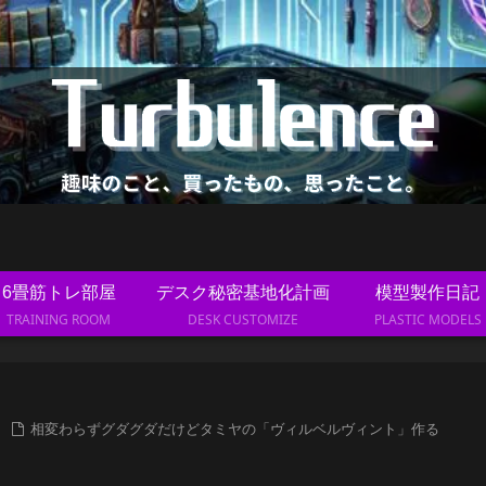
6畳筋トレ部屋
デスク秘密基地化計画
模型製作日記
TRAINING ROOM
DESK CUSTOMIZE
PLASTIC MODELS
相変わらずグダグダだけどタミヤの「ヴィルベルヴィント」作る