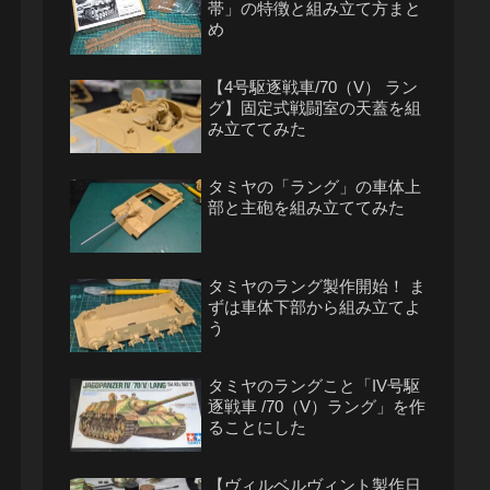
帯」の特徴と組み立て方まと
め
【4号駆逐戦車/70（V） ラン
グ】固定式戦闘室の天蓋を組
み立ててみた
タミヤの「ラング」の車体上
部と主砲を組み立ててみた
タミヤのラング製作開始！ ま
ずは車体下部から組み立てよ
う
タミヤのラングこと「IV号駆
逐戦車 /70（V）ラング」を作
ることにした
【ヴィルベルヴィント製作日