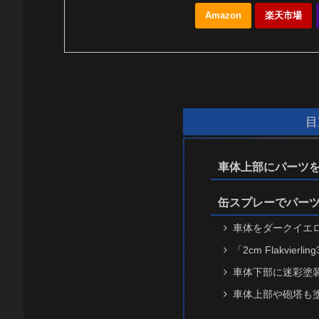
Amazon
楽天市場
目
車体上部にパーツ
缶スプレーでパー
車体をダークイエ
「2cm Flakvierl
車体下部に迷彩塗
車体上部や砲塔も