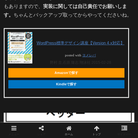
もありますので、
実装に関しては自己責任でお願いしま
す。
ちゃんとバックアップ取ってからやってくださいね。
WordPress標準デザイン講座【Version 4.x対応】
posted with
ヨメレバ
野村 圭,石原 隆志 翔泳社 2015-02-28
Amazonで探す
Kindleで探す
メニュー
シェア
ホーム
トップ
サイドバー