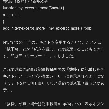
//概要（抜粋）の省略文字
function my_excerpt_more($more) {
return ‘…’;
}
add_filter(‘excerpt_more’, ‘my_excerpt_more’);[/php]
return ‘ ‘; の ‘ ‘ 内のテキストを変更することで、たとえば
「以下略」とか「続きを読む」とか設定することもできま
す。私は三点リーダー「…」にしました。
これで以降の記事は
記事投稿画面の「抜粋」に記載したテ
キスト
がアーカイブの各エントリーに表示されるようにな
ります（抜粋に何も書いてない場合は従来通り冒頭分が表
示）。
「抜粋」が無い場合は記事投稿画面の右上の「表示オプシ