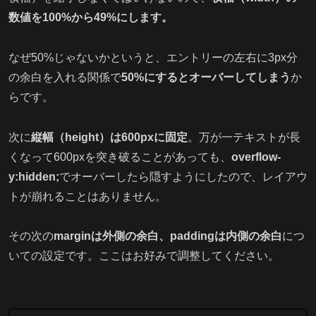
数値を100%から49%にします。
なぜ50%じゃないかというと、エントリーの左右に3px分
の余白を入れる関係で
50%にするとオーバーしてしまう
か
らです。
次に
縦幅（height）は600pxに固定
。万が一テキストが長
くなって600pxを突き破ることがあっても、
overflow-
y:hidden;
でオーバーしたら隠すようにしたので、レイアウ
トが崩れることはありません。
その次の
marginは外側の余白、paddingは内側の余白
につ
いての設定です。ここはお好みで調整してください。