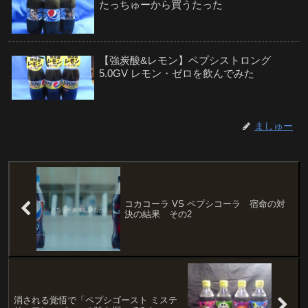
たっちゅーから買うたった
【強炭酸&レモン】ペプシストロング
5.0GV レモン・ゼロを飲んでみた
ましゅー
【 #桃太郎vs鬼 】ペプシストロング5.0GV
のタンブラーが欲しいから応募してみた
【#ジュードロウのおごりと聞いて】アス
コカコーラ VS ペプシコーラ 宿命の対
ナル金山でペプシストロング5.0GVを貰っ
決の結果 その2
てきた
【ペプシ史上最強】炭酸がキツすぎる「ペ
プシストロング5.0GV」を飲んでみた
消される覚悟で「ペプシゴースト ミステ